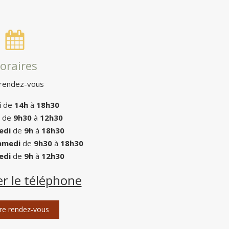
oraires
 rendez-vous
i
de
14h
à
18h30
de
9h30
à
12h30
edi
de
9h
à
18h30
amedi
de
9h30
à
18h30
edi
de
9h
à
12h30
er le téléphone
re rendez-vous