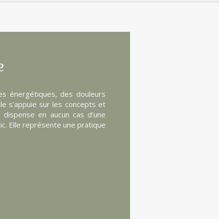
e
res énergétiques, des douleurs
le s’appuie sur les concepts et
ous dispense en aucun cas d’une
tic. Elle représente une pratique