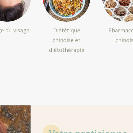
ge du visage
Diététique
Pharmac
chinoise et
chinoi
diétothérapie