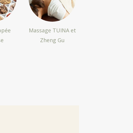
opée
Massage TUINA et
se
Zheng Gu