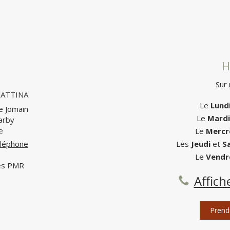
H
Sur
MATTINA
Le
Lund
re Jomain
Le
Mardi
arby
e
Le
Mercr
téléphone
Les
Jeudi
et
S
Le
Vendr
cès PMR
Affich
Prend